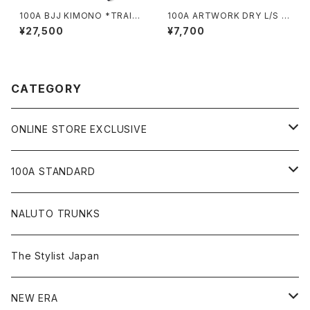
100A BJJ KIMONO *TRAINI
100A ARTWORK DRY L/S T
NG MODEL / NAVY
OP *FACE OKA
¥27,500
¥7,700
CATEGORY
ONLINE STORE EXCLUSIVE
JIU-JITSU Gi ART EXHIBITION
100A STANDARD
SHOW UP!
キャップ
NALUTO TRUNKS
Tシャツ
The Stylist Japan
ショートスリーブ
シャツ
NEW ERA