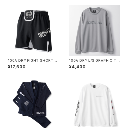
100A DRY FIGHT SHORTS
100A DRY L/S GRAPHIC TO
*Type-A
P *Type-A
¥17,600
¥4,400