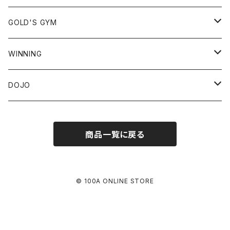
ロングスリーブ
アウター
59FIFTY
GOLD'S GYM
ノースリーブ
スウェット
9FIFTY
Tシャツ
WINNING
フーディ
ショートスリーブ
ジャージ
39THIRTY
スウェット
ヘッドギア
DOJO
クルーネック
ロングスリーブ
フーディ
パンツ
9TWENTY
パンツ
グローブ
GRACIE BARRA *JAPAN EXCLUSIVE
商品一覧に戻る
ロングパンツ
タンクトップ
クルーネック
ラッシュガード
9FORTY
キャップ
ミット
ショートパンツ
ショートスリーブ
スパッツ
JET CAP
© 100A ONLINE STORE
ロングスリーブ
ショート
トレーニングショーツ
HAT