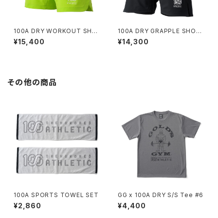
100A DRY WORKOUT SHO
100A DRY GRAPPLE SHOR
RTS *Type-A
TS *3G Type-C(SMALL LO
¥15,400
¥14,300
GO)
その他の商品
100A SPORTS TOWEL SET
GG x 100A DRY S/S Tee #6
¥2,860
¥4,400