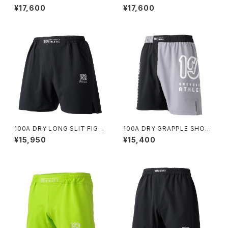
*Type-B
*Type-A
¥17,600
¥17,600
100A DRY LONG SLIT FIGH
100A DRY GRAPPLE SHOR
T SHORTS *Type-A
TS *Type-B / DUAL LOGO
¥15,950
¥15,400
/ BICOLOR