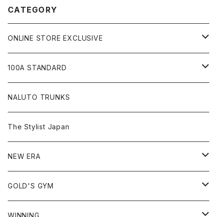
CATEGORY
ONLINE STORE EXCLUSIVE
JIU-JITSU Gi ART EXHIBITION
100A STANDARD
SHOW UP!
キャップ
NALUTO TRUNKS
Tシャツ
The Stylist Japan
ショートスリーブ
シャツ
NEW ERA
ロングスリーブ
アウター
59FIFTY
GOLD'S GYM
ノースリーブ
スウェット
9FIFTY
Tシャツ
WINNING