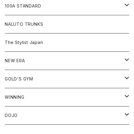
JIU-JITSU Gi ART EXHIBITION
100A STANDARD
SHOW UP!
キャップ
NALUTO TRUNKS
Tシャツ
The Stylist Japan
ショートスリーブ
シャツ
NEW ERA
ロングスリーブ
アウター
59FIFTY
GOLD'S GYM
ノースリーブ
スウェット
9FIFTY
Tシャツ
WINNING
フーディ
ショートスリーブ
ジャージ
39THIRTY
スウェット
ヘッドギア
DOJO
クルーネック
ロングスリーブ
フーディ
パンツ
9TWENTY
パンツ
グローブ
GRACIE BARRA *JAPAN EXCLUSIVE