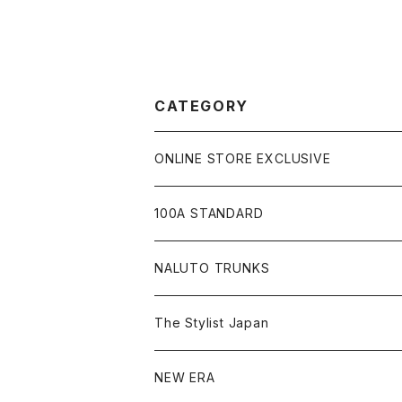
CATEGORY
ONLINE STORE EXCLUSIVE
JIU-JITSU Gi ART EXHIBITION
100A STANDARD
SHOW UP!
キャップ
NALUTO TRUNKS
Tシャツ
The Stylist Japan
ショートスリーブ
シャツ
NEW ERA