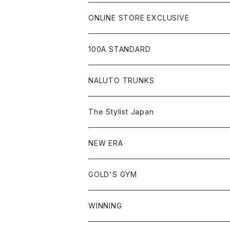
ONLINE STORE EXCLUSIVE
JIU-JITSU Gi ART EXHIBITION
100A STANDARD
SHOW UP!
キャップ
NALUTO TRUNKS
Tシャツ
The Stylist Japan
ショートスリーブ
シャツ
NEW ERA
ロングスリーブ
アウター
59FIFTY
GOLD'S GYM
ノースリーブ
スウェット
9FIFTY
Tシャツ
WINNING