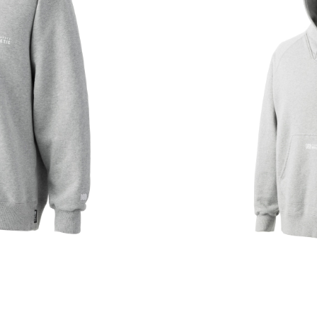
 SWEAT CREW
100A HEAVYW
0