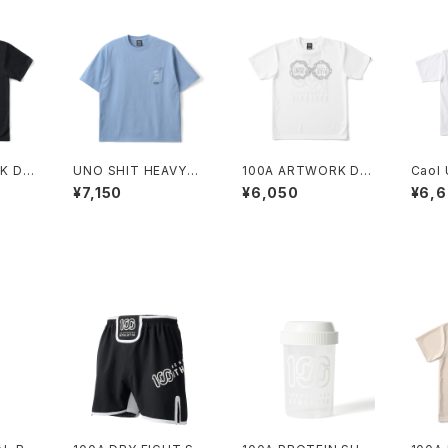
K DR
UNO SHIT HEAVYW
100A ARTWORK DR
Caol 
OICHI
EIGHT S/S POCKET
Y S/S TOP *FACE O
Warri
¥7,150
¥6,050
¥6,
TEE *Illustration by
KA
GHT 
TOMOO GOKITA