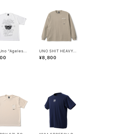
Uno "Ageless
UNO SHIT HEAVYW
or" HEAVYWEI
EIGHT L/S POCKET
600
¥8,800
S/S TEE
TEE *Illustration by
TOMOO GOKITA