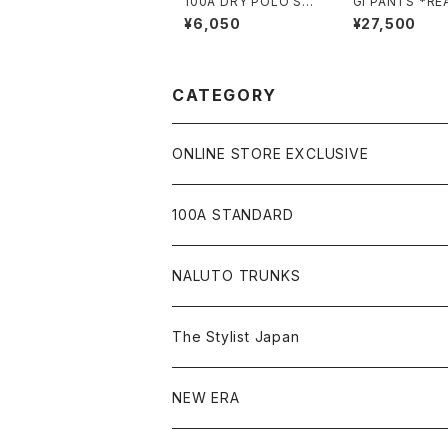
100A DRY POLO SHI
GI PANTS *RE
RT *with POCKET
ACK *KAIHARA
¥6,050
¥27,500
M
CATEGORY
ONLINE STORE EXCLUSIVE
JIU-JITSU Gi ART EXHIBITION
100A STANDARD
SHOW UP!
キャップ
NALUTO TRUNKS
Tシャツ
The Stylist Japan
ショートスリーブ
シャツ
NEW ERA