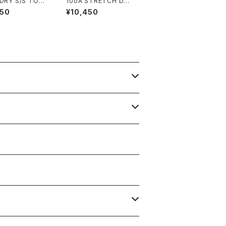
 DRY S/S TOP
100A STRETCH DRY
H POCKET
SHORT SLEEVE TO
950
¥10,450
P