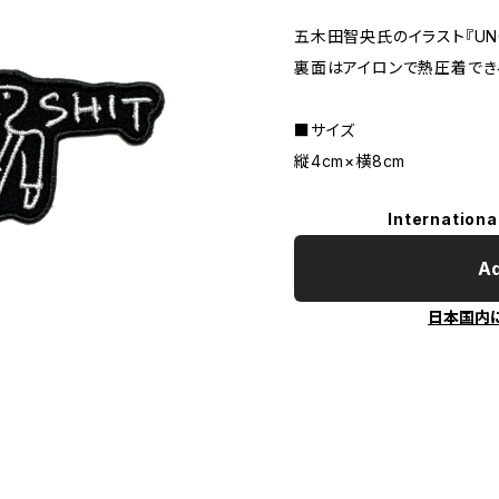
五木田智央氏のイラスト『UNO
裏面はアイロンで熱圧着でき
■サイズ
縦4cm×横8cm
Internationa
Ad
日本国内