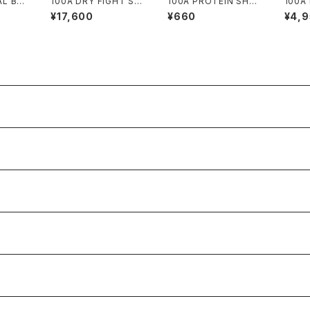
AL BL
100A DRY FIGHT SH
100A PROTEIN SHA
100A
 DENI
ORTS *Type-A
KER *300ml
*WIT
¥17,600
¥660
¥4,