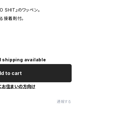
 SHIT』のワッペン。
る接着剤付。
l shipping available
d to cart
にお住まいの方向け
通報する