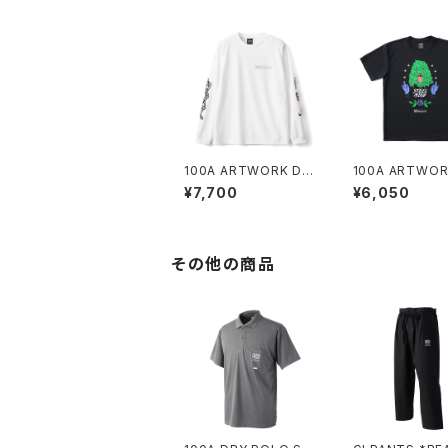
100A ARTWORK DR
100A ARTWOR
Y L/S TOP *FACE O
Y S/S TOP *K
¥7,700
¥6,050
KA
RO TAKAGI
その他の商品