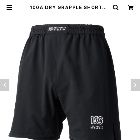
100A DRY GRAPPLE SHORTS *
3G Type-C(SMALL LOGO) | 10
0A ONLINE STORE