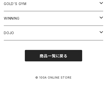
ロングスリーブ
アウター
59FIFTY
GOLD'S GYM
ノースリーブ
スウェット
9FIFTY
Tシャツ
WINNING
フーディ
ショートスリーブ
ジャージ
39THIRTY
スウェット
ヘッドギア
DOJO
クルーネック
ロングスリーブ
フーディ
パンツ
9TWENTY
パンツ
グローブ
GRACIE BARRA *JAPAN EXCLUSIVE
商品一覧に戻る
ロングパンツ
タンクトップ
クルーネック
ラッシュガード
9FORTY
キャップ
ミット
ショートパンツ
ショートスリーブ
スパッツ
JET CAP
© 100A ONLINE STORE
ロングスリーブ
ショート
トレーニングショーツ
HAT
ロング
柔術着
KNIT