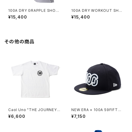
100A DRY GRAPPLE SHOR
100A DRY WORKOUT SHO
TS *Type-B / DUAL LOGO
RTS *Type-A
¥15,400
¥15,400
/ BICOLOR
その他の商品
Caol Uno "THE JOURNEY
NEW ERA × 100A 59FIFTY
CONTINUES" HEAVYWEIGH
*NAVY
¥6,600
¥7,150
T S/S TEE