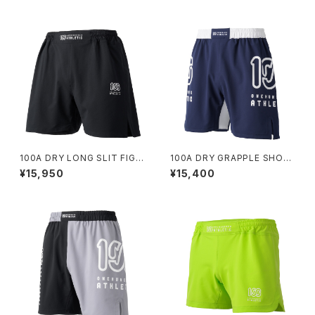
100A DRY LONG SLIT FIGH
100A DRY GRAPPLE SHOR
T SHORTS *Type-A
TS *Type-A / BIG LOGO /
¥15,950
¥15,400
BICOLOR