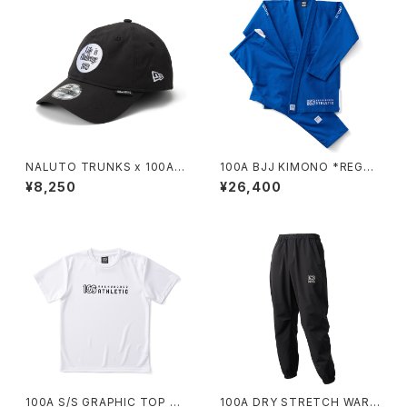
NALUTO TRUNKS x 100A x
100A BJJ KIMONO *REGUL
NEW ERA 29TWENTY
AR MODEL / BLUE
¥8,250
¥26,400
100A S/S GRAPHIC TOP *T
100A DRY STRETCH WARM