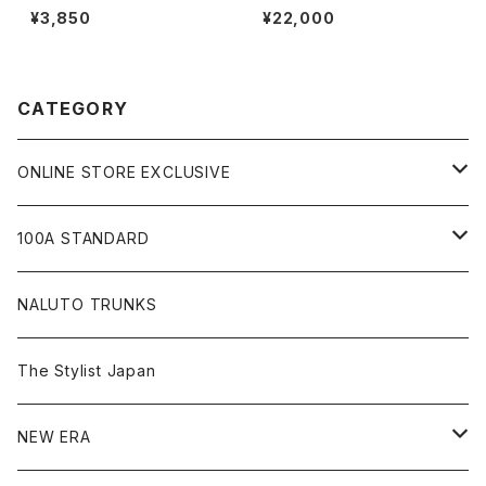
ype-A
UP PANTS
¥3,850
¥22,000
CATEGORY
ONLINE STORE EXCLUSIVE
JIU-JITSU Gi ART EXHIBITION
100A STANDARD
SHOW UP!
キャップ
NALUTO TRUNKS
Tシャツ
The Stylist Japan
ショートスリーブ
シャツ
NEW ERA