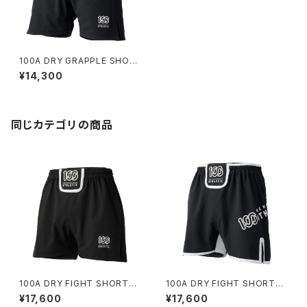
100A DRY GRAPPLE SHOR
TS *3G Type-C(SMALL LO
¥14,300
GO)
同じカテゴリの商品
100A DRY FIGHT SHORTS
100A DRY FIGHT SHORTS
*Type-B
*Type-A
¥17,600
¥17,600