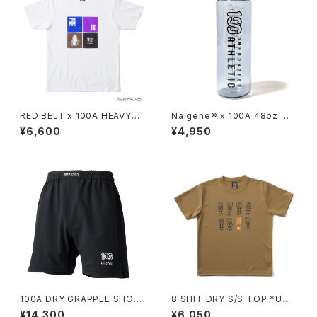
RED BELT x 100A HEAVYW
Nalgene® x 100A 48oz W
EIGHT TEE
M BOTTLE*
¥6,600
¥4,950
100A DRY GRAPPLE SHOR
8 SHIT DRY S/S TOP *UNO
TS *3G Type-C(SMALL LO
SHIT Ver.
¥14,300
¥6,050