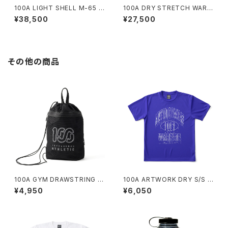
100A LIGHT SHELL M-65 C
100A DRY STRETCH WARM
OAT
UP JACKET
¥38,500
¥27,500
その他の商品
100A GYM DRAWSTRING B
100A ARTWORK DRY S/S T
AG
OP *AMANE MURAKAMI
¥4,950
¥6,050