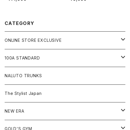
GO)
CATEGORY
ONLINE STORE EXCLUSIVE
JIU-JITSU Gi ART EXHIBITION
100A STANDARD
SHOW UP!
キャップ
NALUTO TRUNKS
Tシャツ
The Stylist Japan
ショートスリーブ
シャツ
NEW ERA
ロングスリーブ
アウター
59FIFTY
GOLD'S GYM