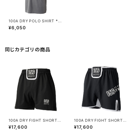
100A DRY POLO SHIRT *wi
th POCKET
¥6,050
同じカテゴリの商品
100A DRY FIGHT SHORTS
100A DRY FIGHT SHORTS
*Type-B
*Type-A
¥17,600
¥17,600