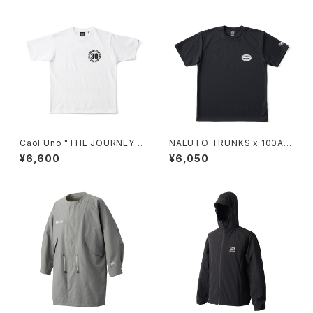
Caol Uno "THE JOURNEY
NALUTO TRUNKS x 100A D
CONTINUES" HEAVYWEIGH
RY S/S TOP *Illustrated by
¥6,600
¥6,050
T S/S TEE
YUNOSUKE