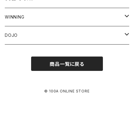
ノースリーブ
スウェット
9FIFTY
Tシャツ
WINNING
フーディ
ショートスリーブ
ジャージ
39THIRTY
スウェット
ヘッドギア
DOJO
クルーネック
ロングスリーブ
フーディ
パンツ
9TWENTY
パンツ
グローブ
GRACIE BARRA *JAPAN EXCLUSIVE
商品一覧に戻る
ロングパンツ
タンクトップ
クルーネック
ラッシュガード
9FORTY
キャップ
ミット
ショートパンツ
ショートスリーブ
スパッツ
JET CAP
© 100A ONLINE STORE
ロングスリーブ
ショート
トレーニングショーツ
HAT
ロング
柔術着
KNIT