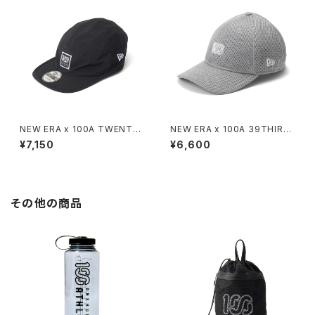
NEW ERA x 100A TWENTY
NEW ERA x 100A 39THIRT
9
Y
¥7,150
¥6,600
その他の商品