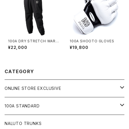
100A DRY STRETCH WARM
100A SHOOTO GLOVES
UP PANTS
¥22,000
¥19,800
CATEGORY
ONLINE STORE EXCLUSIVE
JIU-JITSU Gi ART EXHIBITION
100A STANDARD
SHOW UP!
キャップ
NALUTO TRUNKS