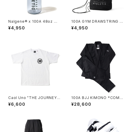
Nalgene® x 100A 48oz W
100A GYM DRAWSTRING B
M BOTTLE*
AG
¥4,950
¥4,950
Caol Uno "THE JOURNEY
100A BJJ KIMONO *COMP
CONTINUES" HEAVYWEIGH
ETITION MODEL / BLACK
¥6,600
¥28,600
T S/S TEE