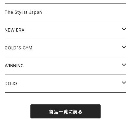
Tシャツ
The Stylist Japan
ショートスリーブ
シャツ
NEW ERA
ロングスリーブ
アウター
59FIFTY
GOLD'S GYM
ノースリーブ
スウェット
9FIFTY
Tシャツ
WINNING
フーディ
ショートスリーブ
ジャージ
39THIRTY
スウェット
ヘッドギア
DOJO
クルーネック
ロングスリーブ
フーディ
パンツ
9TWENTY
パンツ
グローブ
GRACIE BARRA *JAPAN EXCLUSIVE
商品一覧に戻る
ロングパンツ
タンクトップ
クルーネック
ラッシュガード
9FORTY
キャップ
ミット