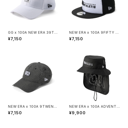
GG x 100A NEW ERA 39THI
NEW ERA x 100A 9FIFTY *
RTY
BICOLOR
¥7,150
¥7,150
NEW ERA x 100A 9TWENT
NEW ERA x 100A ADVENTU
Y LV *REFLECTIVE GRID
RE LIGHT
¥7,150
¥9,900