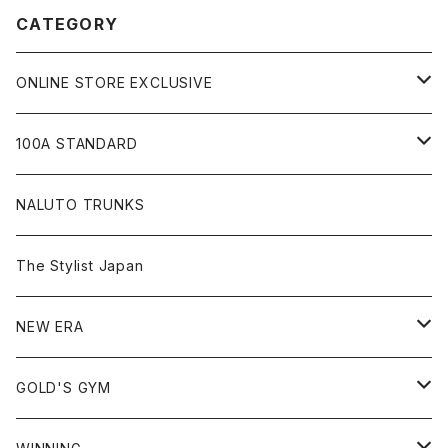
CATEGORY
ONLINE STORE EXCLUSIVE
JIU-JITSU Gi ART EXHIBITION
100A STANDARD
SHOW UP!
キャップ
NALUTO TRUNKS
Tシャツ
The Stylist Japan
ショートスリーブ
シャツ
NEW ERA
ロングスリーブ
アウター
59FIFTY
GOLD'S GYM
ノースリーブ
スウェット
9FIFTY
Tシャツ