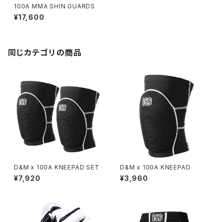
100A MMA SHIN GUARDS
¥17,600
同じカテゴリの商品
D&M x 100A KNEEPAD SET
D&M x 100A KNEEPAD
¥7,920
¥3,960