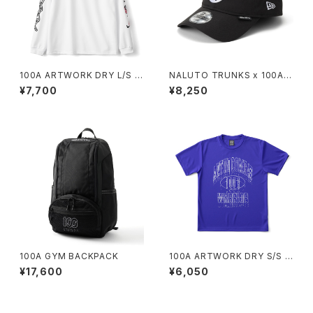
100A ARTWORK DRY L/S T
NALUTO TRUNKS x 100A x
OP *FACE OKA
NEW ERA 29TWENTY
¥7,700
¥8,250
100A GYM BACKPACK
100A ARTWORK DRY S/S T
OP *AMANE MURAKAMI
¥17,600
¥6,050