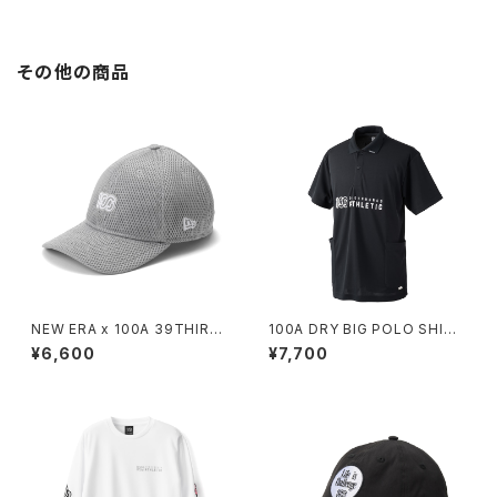
その他の商品
NEW ERA x 100A 39THIRT
100A DRY BIG POLO SHIRT
Y
*with DOUBLE POCKETS
¥6,600
¥7,700