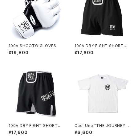
100A SHOOTO GLOVES
100A DRY FIGHT SHORTS
*Type-B
¥19,800
¥17,600
100A DRY FIGHT SHORTS
Caol Uno "THE JOURNEY
*Type-A
CONTINUES" HEAVYWEIGH
¥17,600
¥6,600
T S/S TEE