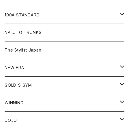
JIU-JITSU Gi ART EXHIBITION
100A STANDARD
SHOW UP!
キャップ
NALUTO TRUNKS
Tシャツ
The Stylist Japan
ショートスリーブ
シャツ
NEW ERA
ロングスリーブ
アウター
59FIFTY
GOLD'S GYM
ノースリーブ
スウェット
9FIFTY
Tシャツ
WINNING
フーディ
ショートスリーブ
ジャージ
39THIRTY
スウェット
ヘッドギア
DOJO