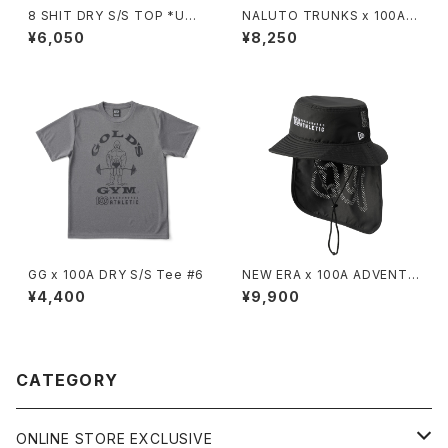
8 SHIT DRY S/S TOP *UNO
NALUTO TRUNKS x 100A x
SHIT Ver.
NEW ERA 29TWENTY
¥6,050
¥8,250
GG x 100A DRY S/S Tee #6
NEW ERA x 100A ADVENTU
RE LIGHT
¥4,400
¥9,900
CATEGORY
ONLINE STORE EXCLUSIVE