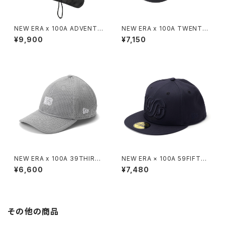
NEW ERA x 100A ADVENTU
NEW ERA x 100A TWENTY
RE LIGHT
9
¥9,900
¥7,150
NEW ERA x 100A 39THIRT
NEW ERA × 100A 59FIFTY
Y
*NAVY / NAVY LOGO
¥6,600
¥7,480
その他の商品