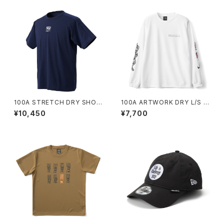
100A STRETCH DRY SHOR
100A ARTWORK DRY L/S T
T SLEEVE TOP
OP *FACE OKA
¥10,450
¥7,700